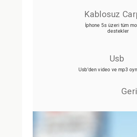
Kablosuz Car
İphone 5s üzeri tüm mo
destekler
Usb
Usb'den video ve mp3 oyna
Ger