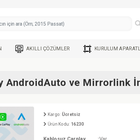
N
AKILLI ÇÖZÜMLER
KURULUM APARATL
 AndroidAuto ve Mirrorlink İ
Kargo:
Ücretsiz
Ürün Kodu:
16230
Kablosuz Carplay
:
Var