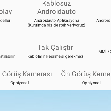
Kablosuz
play
Androidauto
delleri
Androidauto Aplikasyonu
Android
(Kurulmda biz destek veriyoruz)
Tak Çalıştır
MMİ 3G
tılabilir
Kabloların kesilmesi gerekmez
i Görüş Kamerası
Ön Görüş Kame
Opsiyonel
Opsiyonel