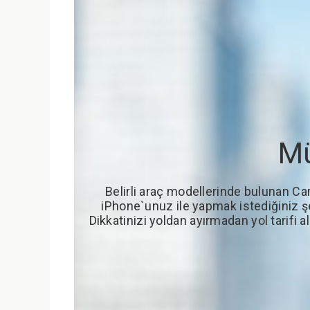
Mü
Belirli araç modellerinde bulunan Car
iPhone`unuz ile yapmak istediğiniz şe
Dikkatinizi yoldan ayırmadan yol tarifi a