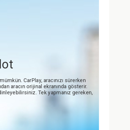
lot
a mümkün. CarPlay, aracınızı sürerken
an aracın orijinal ekranında gösterir.
k dinleyebilirsiniz. Tek yapmanız gereken,