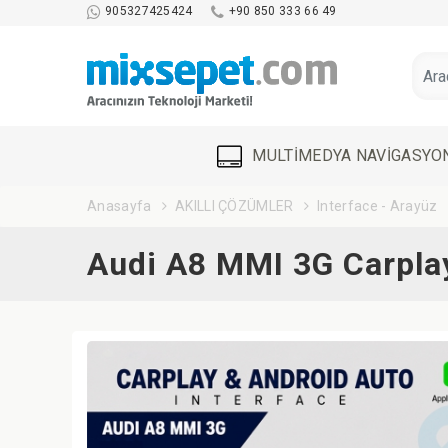
905327425424
+90 850 333 66 49
MULTİMEDYA NAVİGASYO
Anasayfa
AKILLI ÇÖZÜMLER
Interface - Arayüz
Audi A8 MMI 3G Carplay