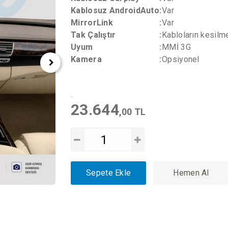
Kablosuz AndroidAuto
:
Var
MirrorLink
:
Var
Tak Çalıştır
:
Kabloların kesil
Uyum
:
MMİ 3G
Kamera
:
Opsiyonel
23.644
,00 TL
Sepete Ekle
Hemen Al