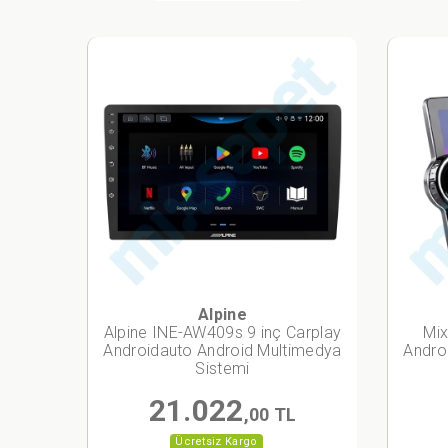
Alpine
Alpine INE-AW409s 9 inç Carplay
Mix
Androidauto Android Multimedya
Andro
Sistemi
21.022
,00 TL
Ücretsiz Kargo