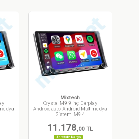
Mixtech
ay
Crystal M9 9 inç Carplay
imedya
Androidauto Android Multimedya
Sistemi M9.4
11.178
L
,00 TL
Ücretsiz Kargo