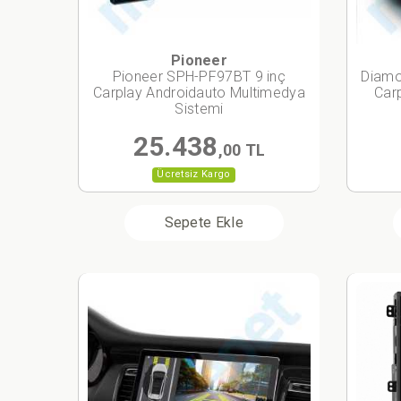
Pioneer
Pioneer SPH-PF97BT 9 inç
Diamo
Carplay Androidauto Multimedya
Car
Sistemi
25.438
,00 TL
Ücretsiz Kargo
Sepete Ekle