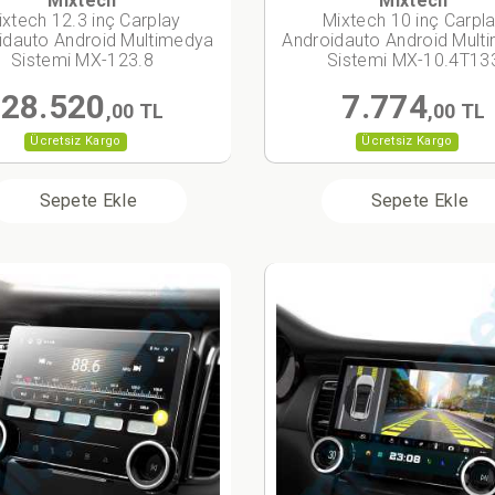
Mixtech
Mixtech
ixtech 12.3 inç Carplay
Mixtech 10 inç Carpl
idauto Android Multimedya
Androidauto Android Mult
Sistemi MX-123.8
Sistemi MX-10.4T13
28.520
7.774
,00 TL
,00 TL
Ücretsiz Kargo
Ücretsiz Kargo
Sepete Ekle
Sepete Ekle