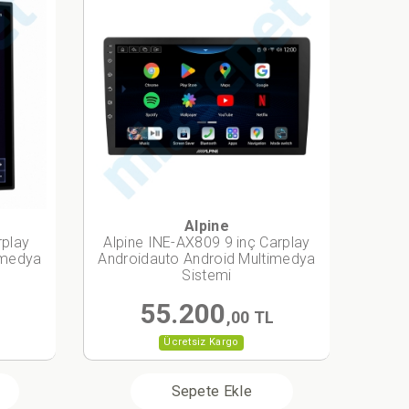
Alpine
rplay
Alpine INE-AX809 9 inç Carplay
imedya
Androidauto Android Multimedya
Sistemi
55.200
L
,00 TL
Ücretsiz Kargo
Sepete Ekle