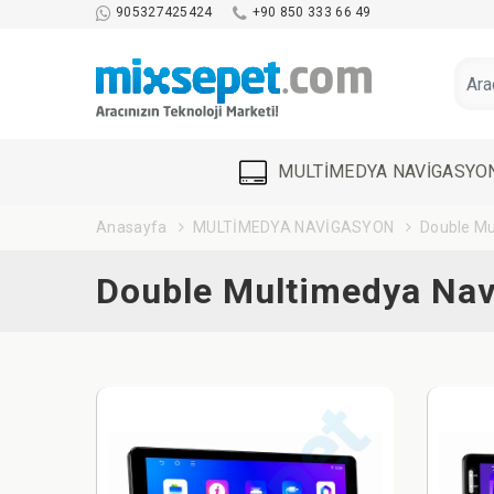
905327425424
+90 850 333 66 49
MULTİMEDYA NAVİGASYO
Anasayfa
MULTİMEDYA NAVİGASYON
Double Mu
Double Multimedya Na