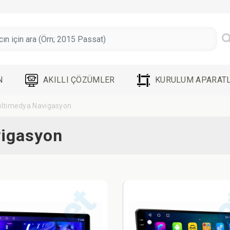
N
AKILLI ÇÖZÜMLER
KURULUM APARATL
ltimedya Navigasyon
vigasyon