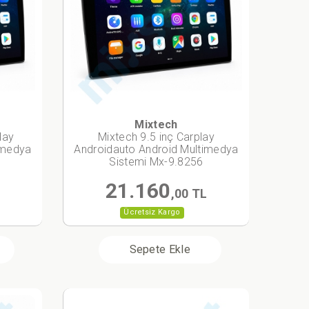
Mixtech
lay
Mixtech 9.5 inç Carplay
imedya
Androidauto Android Multimedya
Sistemi Mx-9.8256
21.160
L
,00 TL
Ücretsiz Kargo
Sepete Ekle