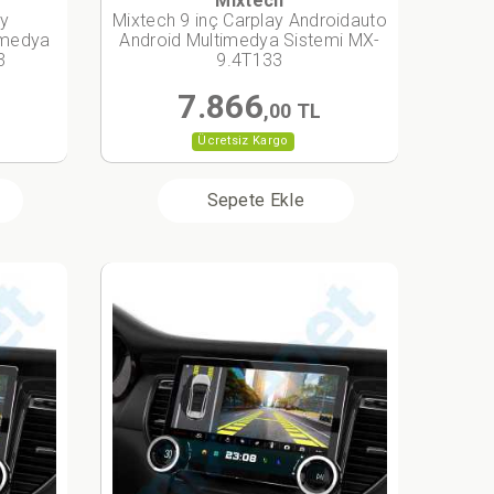
Mixtech
ay
Mixtech 9 inç Carplay Androidauto
imedya
Android Multimedya Sistemi MX-
3
9.4T133
7.866
,00 TL
Ücretsiz Kargo
Sepete Ekle