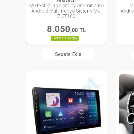
Mixtech
Mixtech 7 inç Carplay Androidauto
M
Android Multimedya Sistemi Mx-
Andro
7.2T100
8.050
,00 TL
Ücretsiz Kargo
Sepete Ekle