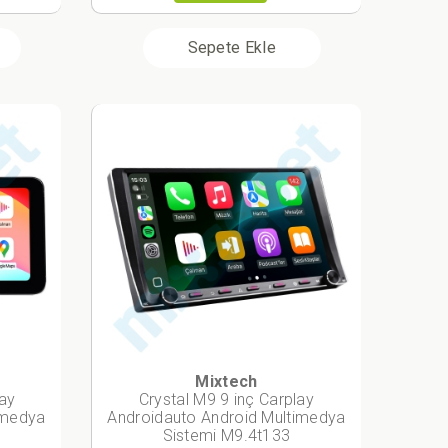
Sepete Ekle
Mixtech
lay
Crystal M9 9 inç Carplay
imedya
Androidauto Android Multimedya
Sistemi M9.4t133