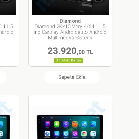
Diamond
0 11.5
Diamond 2Kx15 Very 4/64 11.5
ndroid
inç Carplay Androidauto Android
Multimedya Sistemi
23.920
L
,00 TL
Ücretsiz Kargo
Sepete Ekle