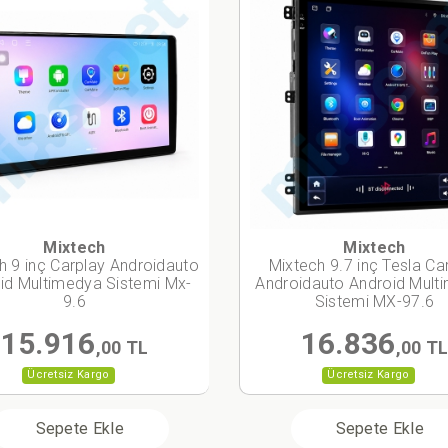
Mixtech
Mixtech
h 9 inç Carplay Androidauto
Mixtech 9.7 inç Tesla Ca
id Multimedya Sistemi Mx-
Androidauto Android Mult
9.6
Sistemi MX-97.6
15.916
16.836
,00 TL
,00 T
Ücretsiz Kargo
Ücretsiz Kargo
Sepete Ekle
Sepete Ekle