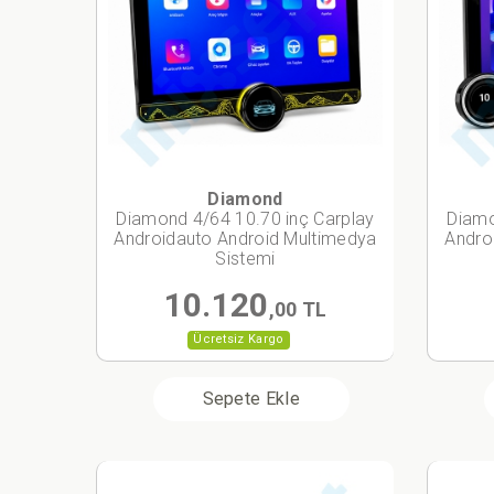
Diamond
Diamond 4/64 10.70 inç Carplay
Diamo
Androidauto Android Multimedya
Andro
Sistemi
10.120
,00 TL
Ücretsiz Kargo
Sepete Ekle