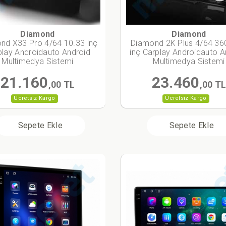
Diamond
Diamond
nd X33 Pro 4/64 10.33 inç
Diamond 2K Plus 4/64 36
play Androidauto Android
inç Carplay Androidauto A
Multimedya Sistemi
Multimedya Sistemi
21.160
23.460
,00 TL
,00 T
Ücretsiz Kargo
Ücretsiz Kargo
Sepete Ekle
Sepete Ekle