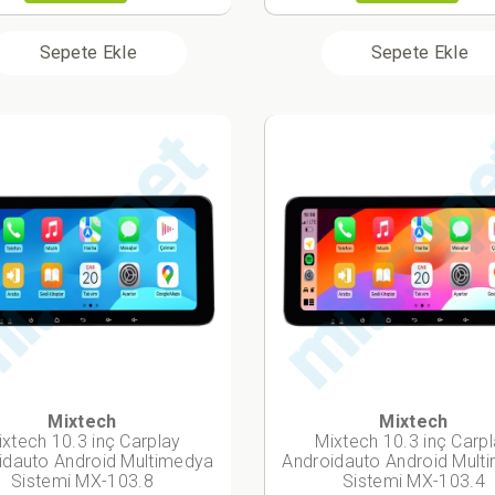
Sepete Ekle
Sepete Ekle
Mixtech
Mixtech
ixtech 10.3 inç Carplay
Mixtech 10.3 inç Carp
idauto Android Multimedya
Androidauto Android Mult
Sistemi MX-103.8
Sistemi MX-103.4