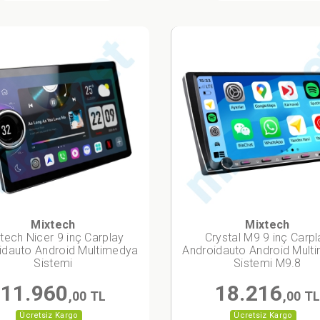
Mixtech
Mixtech
tech Nicer 9 inç Carplay
Crystal M9 9 inç Carpl
idauto Android Multimedya
Androidauto Android Mult
Sistemi
Sistemi M9.8
11.960
18.216
,00 TL
,00 T
Ücretsiz Kargo
Ücretsiz Kargo