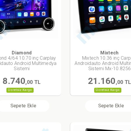
Diamond
Mixtech
nd 4/64 10.70 inç Carplay
Mixtech 10.36 inç Carp
idauto Android Multimedya
Androidauto Android Mult
Sistemi
Sistemi Mx-10.8256
8.740
21.160
,00 TL
,00 T
Ücretsiz Kargo
Ücretsiz Kargo
Sepete Ekle
Sepete Ekle