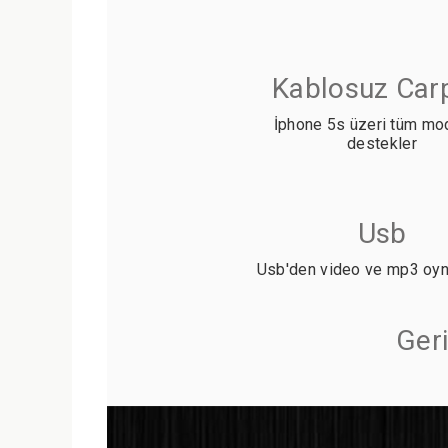
Kablosuz Car
İphone 5s üzeri tüm mod
destekler
Usb
Usb'den video ve mp3 oyna
Ger