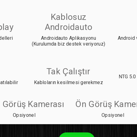
Kablosuz
play
Androidauto
elleri
Androidauto Aplikasyonu
Android 
(Kurulumda biz destek veriyoruz)
Tak Çalıştır
NTG 5.0 
tılabilir
Kabloların kesilmesi gerekmez
i Görüş Kamerası
Ön Görüş Kame
Opsiyonel
Opsiyonel