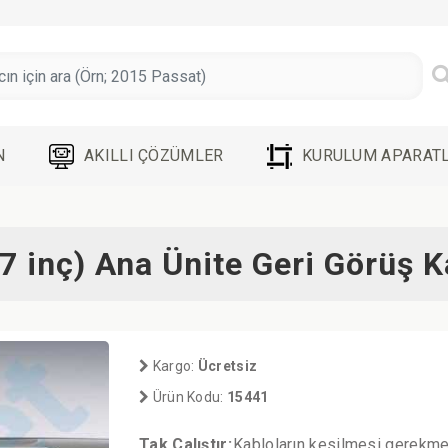
N
AKILLI ÇÖZÜMLER
KURULUM APARATL
 inç) Ana Ünite Geri Görüş 
Kargo:
Ücretsiz
Ürün Kodu:
15441
Tak Çalıştır
:
Kabloların kesilmesi gerekm