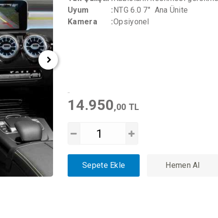
Uyum
:
NTG 6.0 7" Ana Ünite
Kamera
:
Opsiyonel
14.950
,00 TL
Sepete Ekle
Hemen Al