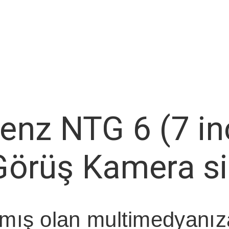
nz NTG 6 (7 in
Görüş Kamera s
mış olan multimedyanıza