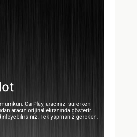
lot
a mümkün. CarPlay, aracınızı sürerken
an aracın orijinal ekranında gösterir.
k dinleyebilirsiniz. Tek yapmanız gereken,