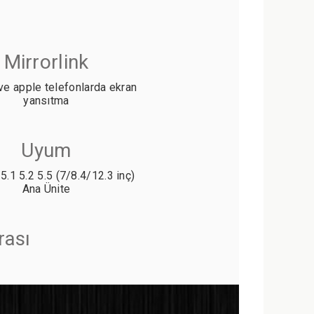
Mirrorlink
ve apple telefonlarda ekran
yansıtma
Uyum
5.1 5.2 5.5 (7/8.4/12.3 inç)
Ana Ünite
rası