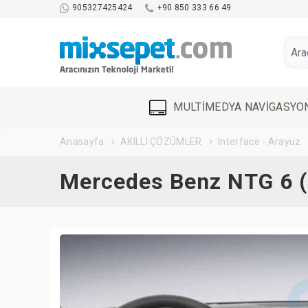
905327425424
+90 850 333 66 49
MULTİMEDYA NAVİGASYO
Anasayfa
AKILLI ÇÖZÜMLER
Interface - Arayüz
Mercedes Benz NTG 6 (7