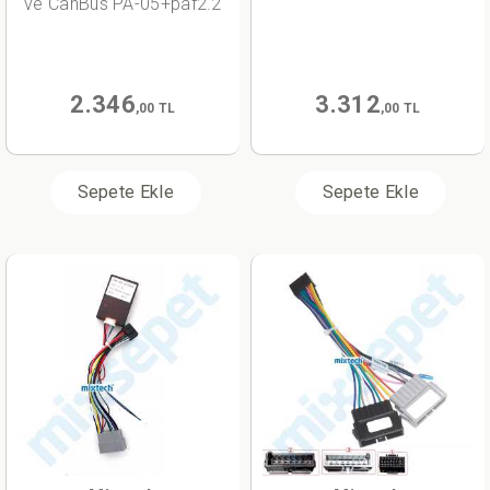
ve CanBus PA-05+paf2.2
2.346
3.312
,00 TL
,00 TL
Sepete Ekle
Sepete Ekle