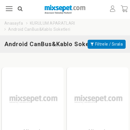
Anasayfa
KURULUM APARATLARI
Android CanBus&Kablo Soketleri
Android CanBus&Kablo Soketleri
Filtrele / Sırala