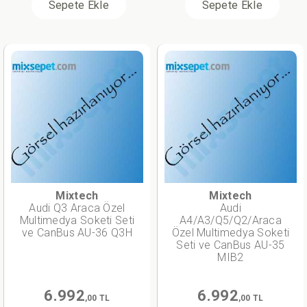
Sepete Ekle
Sepete Ekle
Mixtech
Mixtech
Audi Q3 Araca Özel
Audi
Multimedya Soketi Seti
A4/A3/Q5/Q2/Araca
ve CanBus AU-36 Q3H
Özel Multimedya Soketi
Seti ve CanBus AU-35
MIB2
6.992
6.992
,00 TL
,00 TL