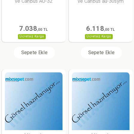
ve CanBus AU-32
ve CanBus au-30sym
7.038
6.118
,00 TL
,00 TL
Ücretsiz Kargo
Ücretsiz Kargo
Sepete Ekle
Sepete Ekle