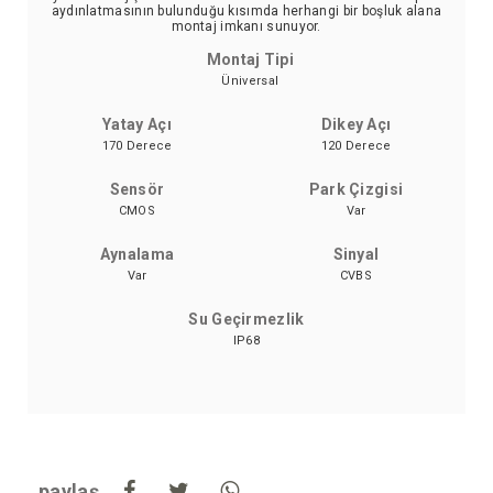
aydınlatmasının bulunduğu kısımda herhangi bir boşluk alana
montaj imkanı sunuyor.
Montaj Tipi
Üniversal
Yatay Açı
Dikey Açı
170 Derece
120 Derece
Sensör
Park Çizgisi
CMOS
Var
Aynalama
Sinyal
Var
CVBS
Su Geçirmezlik
IP68
paylaş