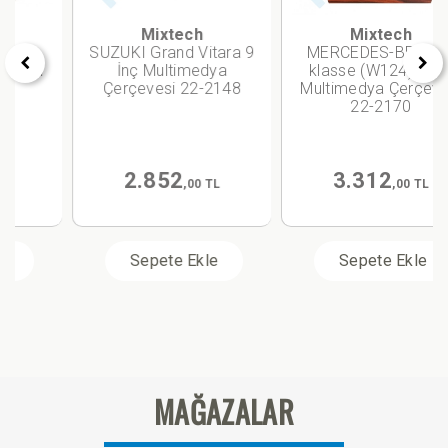
Mixtech
Mixtech
SUZUKI Grand Vitara 9
MERCEDES-BENZ E-
İnç Multimedya
klasse (W124) 9 İnç
Çerçevesi 22-2148
Multimedya Çerçevesi
22-2170
2.852
3.312
,00 TL
,00 TL
Sepete Ekle
Sepete Ekle
MAĞAZALAR