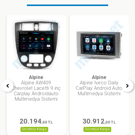
Alpine
Alpine
Alpine AW409
Alpine İveco Daily
Chevrolet Lacetti 9 inç
CarPlay Android Auto
Carplay Androidauto
Multimedya Sistemi
Multimedya Sistemi
20.194
30.912
,00 TL
,00 TL
Ücretsiz Kargo
Ücretsiz Kargo