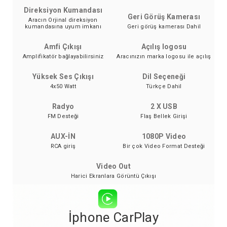
Direksiyon Kumandası
Geri Görüş Kamerası
Aracın Orjinal direksiyon
kumandasına uyum imkanı
Geri görüş kamerası Dahil
Amfi Çıkışı
Açılış logosu
Amplifikatör bağlayabilirsiniz
Aracınızın marka logosu ile açılış
Yüksek Ses Çıkışı
Dil Seçeneği
4x50 Watt
Türkçe Dahil
Radyo
2 X USB
FM Desteği
Flaş Bellek Girişi
AUX-İN
1080P Video
RCA giriş
Bir çok Video Format Desteği
Video Out
Harici Ekranlara Görüntü Çıkışı
İphone CarPlay