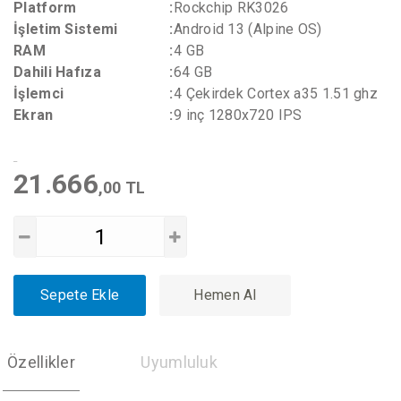
Platform
:
Rockchip RK3026
İşletim Sistemi
:
Android 13 (Alpine OS)
RAM
:
4 GB
Dahili Hafıza
:
64 GB
İşlemci
:
4 Çekirdek Cortex a35 1.51 ghz
Ekran
:
9 inç 1280x720 IPS
21.666
,00 TL
Sepete Ekle
Hemen Al
Özellikler
Uyumluluk