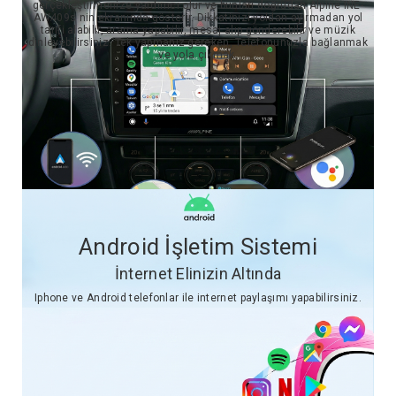
gerçekleştirmenize yardımcı olur ve bunları doğrudan Alpine INE-
AW409s nin ekranında gösterir. Dikkatinizi yoldan ayırmadan yol
tarifi alabilir, arama yapabilir, mesaj alıp gönderebilir ve müzik
dinleyebilirsiniz. Tek yapmanız gereken, Telefonunuzla bağlanmak
ve yola çıkmak.
Android İşletim Sistemi
İnternet Elinizin Altında
Iphone ve Android telefonlar ile internet paylaşımı yapabilirsiniz.