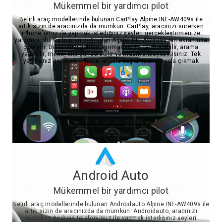
Mükemmel bir yardımcı pilot
Belirli araç modellerinde bulunan CarPlay Alpine INE-AW409s ile
artık sizin de aracınızda da mümkün. CarPlay, aracınızı sürerken
iPhone`unuz ile yapmak istediğiniz şeyleri gerçekleştirmenize
yardımcı olur ve bunları doğrudan Alpine INE-AW409s nin ekranında
gösterir. Dikkatinizi yoldan ayırmadan yol tarifi alabilir, arama
yapabilir, mesaj alıp gönderebilir ve müzik dinleyebilirsiniz. Tek
yapmanız gereken, iPhone`unuzla bağlanmak ve yola çıkmak
Android Auto
Mükemmel bir yardımcı pilot
Belirli araç modellerinde bulunan Androidauto Alpine INE-AW409s ile
artık sizin de aracınızda da mümkün. Androidauto, aracınızı
sürerken Android telefonunuz ile yapmak istediğiniz şeyleri