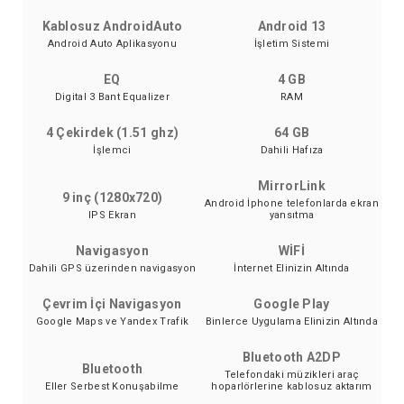
Kablosuz AndroidAuto
Android 13
Android Auto Aplikasyonu
İşletim Sistemi
EQ
4 GB
Digital 3 Bant Equalizer
RAM
4 Çekirdek (1.51 ghz)
64 GB
İşlemci
Dahili Hafıza
MirrorLink
9 inç (1280x720)
Android İphone telefonlarda ekran
IPS Ekran
yansıtma
Navigasyon
WİFİ
Dahili GPS üzerinden navigasyon
İnternet Elinizin Altında
Çevrim İçi Navigasyon
Google Play
Google Maps ve Yandex Trafik
Binlerce Uygulama Elinizin Altında
Bluetooth A2DP
Bluetooth
Telefondaki müzikleri araç
Eller Serbest Konuşabilme
hoparlörlerine kablosuz aktarım