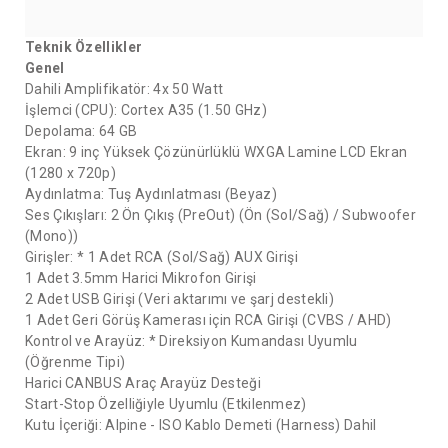
Teknik Özellikler
Genel
Dahili Amplifikatör: 4x 50 Watt
İşlemci (CPU): Cortex A35 (1.50 GHz)
Depolama: 64 GB
Ekran: 9 inç Yüksek Çözünürlüklü WXGA Lamine LCD Ekran
(1280 x 720p)
Aydınlatma: Tuş Aydınlatması (Beyaz)
Ses Çıkışları: 2 Ön Çıkış (PreOut) (Ön (Sol/Sağ) / Subwoofer
(Mono))
Girişler: * 1 Adet RCA (Sol/Sağ) AUX Girişi
1 Adet 3.5mm Harici Mikrofon Girişi
2 Adet USB Girişi (Veri aktarımı ve şarj destekli)
1 Adet Geri Görüş Kamerası için RCA Girişi (CVBS / AHD)
Kontrol ve Arayüz: * Direksiyon Kumandası Uyumlu
(Öğrenme Tipi)
Harici CANBUS Araç Arayüz Desteği
Start-Stop Özelliğiyle Uyumlu (Etkilenmez)
Kutu İçeriği: Alpine - ISO Kablo Demeti (Harness) Dahil