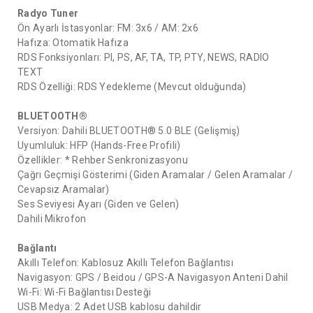
Radyo Tuner
Ön Ayarlı İstasyonlar: FM: 3x6 / AM: 2x6
Hafıza: Otomatik Hafıza
RDS Fonksiyonları: PI, PS, AF, TA, TP, PTY, NEWS, RADIO
TEXT
RDS Özelliği: RDS Yedekleme (Mevcut olduğunda)
BLUETOOTH®
Versiyon: Dahili BLUETOOTH® 5.0 BLE (Gelişmiş)
Uyumluluk: HFP (Hands-Free Profili)
Özellikler: * Rehber Senkronizasyonu
Çağrı Geçmişi Gösterimi (Giden Aramalar / Gelen Aramalar /
Cevapsız Aramalar)
Ses Seviyesi Ayarı (Giden ve Gelen)
Dahili Mikrofon
Bağlantı
Akıllı Telefon: Kablosuz Akıllı Telefon Bağlantısı
Navigasyon: GPS / Beidou / GPS-A Navigasyon Anteni Dahil
Wi-Fi: Wi-Fi Bağlantısı Desteği
USB Medya: 2 Adet USB kablosu dahildir