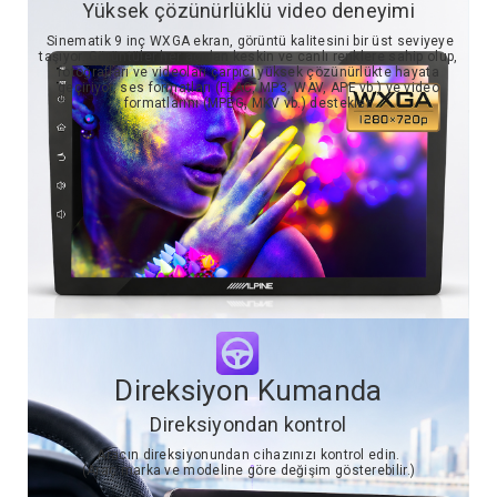
Yüksek çözünürlüklü video deneyimi
Sinematik 9 inç WXGA ekran, görüntü kalitesini bir üst seviyeye
taşıyor. Görüntüler her açıdan keskin ve canlı renklere sahip olup,
fotoğrafları ve videoları çarpıcı yüksek çözünürlükte hayata
geçiriyor, ses formatları (FLAC, MP3, WAV, APE vb.) ve video
formatlarını (MPEG, MKV vb.) destekler.
Direksiyon Kumanda
Direksiyondan kontrol
Aracın direksiyonundan cihazınızı kontrol edin.
(Araç marka ve modeline göre değişim gösterebilir.)