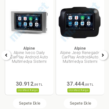
Alpine
Alpine
Alpine İveco Daily
Alpine Jeep Renegade
CarPlay Android Auto
CarPlay AndroidAuto
Multimedya Sistemi
Multimedya Sistemi
30.912
37.444
,00 TL
,00 TL
Ücretsiz Kargo
Ücretsiz Kargo
Sepete Ekle
Sepete Ekle