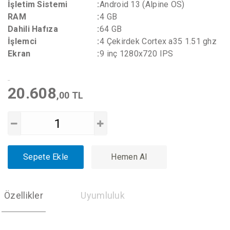
İşletim Sistemi
:
Android 13 (Alpine OS)
RAM
:
4 GB
Dahili Hafıza
:
64 GB
İşlemci
:
4 Çekirdek Cortex a35 1.51 ghz
Ekran
:
9 inç 1280x720 IPS
20.608
,00 TL
Sepete Ekle
Hemen Al
Özellikler
Uyumluluk