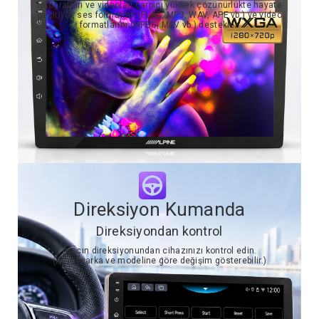
fotoğrafları ve videoları çarpıcı yüksek çözünürlükte hayata
geçiriyor, ses formatları (FLAC, MP3, WAV, APE vb.) ve video
formatlarını (MPEG, MKV vb.) destekler.
Direksiyon Kumanda
Direksiyondan kontrol
Aracın direksiyonundan cihazınızı kontrol edin.
(Araç marka ve modeline göre değişim gösterebilir.)