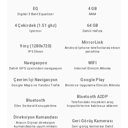
EQ
4 GB
Digital 3 Bant Equalizer
RAM
4 Çekirdek (1.51 ghz)
64 GB
İşlemci
Dahili Hafıza
MirrorLink
9 inç (1280x720)
Android İphone telefonlarda ekran
IPS Ekran
yansıtma
Navigasyon
WİFİ
Dahili GPS üzerinden navigasyon
İnternet Elinizin Altında
Çevrim İçi Navigasyon
Google Play
Google Maps ve Yandex Trafik
Binlerce Uygulama Elinizin Altında
Bluetooth A2DP
Bluetooth
Telefondaki müzikleri araç
Eller Serbest Konuşabilme
hoparlörlerine kablosuz aktarım
Direksiyon Kumandası
Geri Görüş Kamerası
Aracın Orjinal direksiyon
kumandasına uyum imkanı
Geri görüş kamerası Dahil