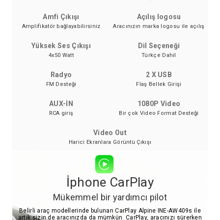
Amfi Çıkışı
Açılış logosu
Amplifikatör bağlayabilirsiniz
Aracınızın marka logosu ile açılış
Yüksek Ses Çıkışı
Dil Seçeneği
4x50 Watt
Türkçe Dahil
Radyo
2 X USB
FM Desteği
Flaş Bellek Girişi
AUX-İN
1080P Video
RCA giriş
Bir çok Video Format Desteği
Video Out
Harici Ekranlara Görüntü Çıkışı
İphone CarPlay
Mükemmel bir yardımcı pilot
Belirli araç modellerinde bulunan CarPlay Alpine INE-AW409s ile
artık sizin de aracınızda da mümkün. CarPlay, aracınızı sürerken