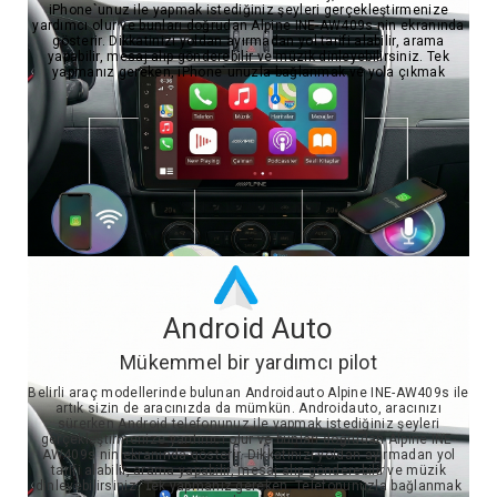
iPhone`unuz ile yapmak istediğiniz şeyleri gerçekleştirmenize
yardımcı olur ve bunları doğrudan Alpine INE-AW409s nin ekranında
gösterir. Dikkatinizi yoldan ayırmadan yol tarifi alabilir, arama
yapabilir, mesaj alıp gönderebilir ve müzik dinleyebilirsiniz. Tek
yapmanız gereken, iPhone`unuzla bağlanmak ve yola çıkmak
Android Auto
Mükemmel bir yardımcı pilot
Belirli araç modellerinde bulunan Androidauto Alpine INE-AW409s ile
artık sizin de aracınızda da mümkün. Androidauto, aracınızı
sürerken Android telefonunuz ile yapmak istediğiniz şeyleri
gerçekleştirmenize yardımcı olur ve bunları doğrudan Alpine INE-
AW409s nin ekranında gösterir. Dikkatinizi yoldan ayırmadan yol
tarifi alabilir, arama yapabilir, mesaj alıp gönderebilir ve müzik
dinleyebilirsiniz. Tek yapmanız gereken, Telefonunuzla bağlanmak