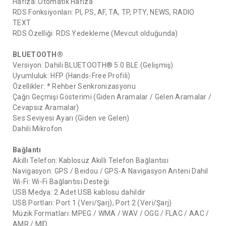
Hafıza: Otomatik Hafıza
RDS Fonksiyonları: PI, PS, AF, TA, TP, PTY, NEWS, RADIO
TEXT
RDS Özelliği: RDS Yedekleme (Mevcut olduğunda)
BLUETOOTH®
Versiyon: Dahili BLUETOOTH® 5.0 BLE (Gelişmiş)
Uyumluluk: HFP (Hands-Free Profili)
Özellikler: * Rehber Senkronizasyonu
Çağrı Geçmişi Gösterimi (Giden Aramalar / Gelen Aramalar /
Cevapsız Aramalar)
Ses Seviyesi Ayarı (Giden ve Gelen)
Dahili Mikrofon
Bağlantı
Akıllı Telefon: Kablosuz Akıllı Telefon Bağlantısı
Navigasyon: GPS / Beidou / GPS-A Navigasyon Anteni Dahil
Wi-Fi: Wi-Fi Bağlantısı Desteği
USB Medya: 2 Adet USB kablosu dahildir
USB Portları: Port 1 (Veri/Şarj), Port 2 (Veri/Şarj)
Müzik Formatları: MPEG / WMA / WAV / OGG / FLAC / AAC /
AMR / MID