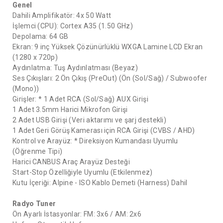
Genel
Dahili Amplifikatör: 4x 50 Watt
İşlemci (CPU): Cortex A35 (1.50 GHz)
Depolama: 64 GB
Ekran: 9 inç Yüksek Çözünürlüklü WXGA Lamine LCD Ekran
(1280 x 720p)
Aydınlatma: Tuş Aydınlatması (Beyaz)
Ses Çıkışları: 2 Ön Çıkış (PreOut) (Ön (Sol/Sağ) / Subwoofer
(Mono))
Girişler: * 1 Adet RCA (Sol/Sağ) AUX Girişi
1 Adet 3.5mm Harici Mikrofon Girişi
2 Adet USB Girişi (Veri aktarımı ve şarj destekli)
1 Adet Geri Görüş Kamerası için RCA Girişi (CVBS / AHD)
Kontrol ve Arayüz: * Direksiyon Kumandası Uyumlu
(Öğrenme Tipi)
Harici CANBUS Araç Arayüz Desteği
Start-Stop Özelliğiyle Uyumlu (Etkilenmez)
Kutu İçeriği: Alpine - ISO Kablo Demeti (Harness) Dahil
Radyo Tuner
Ön Ayarlı İstasyonlar: FM: 3x6 / AM: 2x6