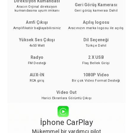
Direksiyon Kumandası
Geri Görüş Kamerası
Aracın Orjinal direksiyon
kumandasına uyum imkanı
Geri görüş kamerası Dahil
Amfi Çıkışı
Açılış logosu
Amplifikatör bağlayabilirsiniz
Aracınızın marka logosu ile açılış
Yüksek Ses Çıkışı
Dil Seçeneği
4x50 Watt
Türkçe Dahil
Radyo
2 X USB
FM Desteği
Flaş Bellek Girişi
AUX-İN
1080P Video
RCA giriş
Bir çok Video Format Desteği
Video Out
Harici Ekranlara Görüntü Çıkışı
İphone CarPlay
Mükemmel bir yardımcı pilot