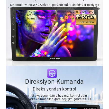
Sinematik 9 inç WXGA ekran, görüntü kalitesini bir üst seviyeye
taşıyor. Görüntüler her açıdan keskin ve canlı renklere sahip olup,
fotoğrafları ve videoları çarpıcı yüksek çözünürlükte hayata
geçiriyor, ses formatları (FLAC, MP3, WAV, APE vb.) ve video
formatlarını (MPEG, MKV vb.) destekler.
Direksiyon Kumanda
Direksiyondan kontrol
Aracın direksiyonundan cihazınızı kontrol edin.
(Araç marka ve modeline göre değişim gösterebilir.)