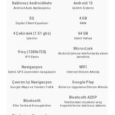
Kablosuz AndroidAuto
Android 13
Android Auto Aplikasyonu
İşletim Sistemi
EQ
4 GB
Digital 3 Bant Equalizer
RAM
4 Çekirdek (1.51 ghz)
64 GB
İşlemci
Dahili Hafıza
MirrorLink
9 inç (1280x720)
Android İphone telefonlarda ekran
IPS Ekran
yansıtma
Navigasyon
WİFİ
Dahili GPS üzerinden navigasyon
İnternet Elinizin Altında
Çevrim İçi Navigasyon
Google Play
Google Maps ve Yandex Trafik
Binlerce Uygulama Elinizin Altında
Bluetooth A2DP
Bluetooth
Telefondaki müzikleri araç
Eller Serbest Konuşabilme
hoparlörlerine kablosuz aktarım