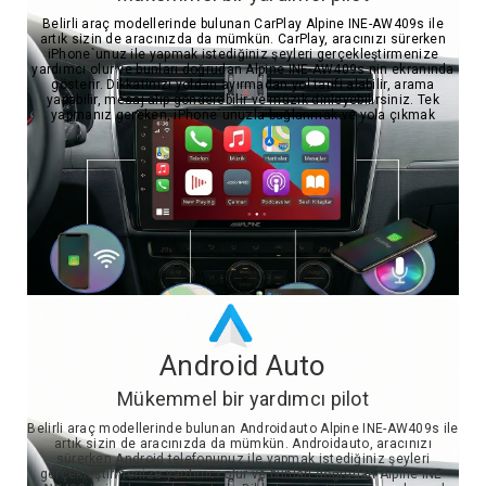
Belirli araç modellerinde bulunan CarPlay Alpine INE-AW409s ile
artık sizin de aracınızda da mümkün. CarPlay, aracınızı sürerken
iPhone`unuz ile yapmak istediğiniz şeyleri gerçekleştirmenize
yardımcı olur ve bunları doğrudan Alpine INE-AW409s nin ekranında
gösterir. Dikkatinizi yoldan ayırmadan yol tarifi alabilir, arama
yapabilir, mesaj alıp gönderebilir ve müzik dinleyebilirsiniz. Tek
yapmanız gereken, iPhone`unuzla bağlanmak ve yola çıkmak
Android Auto
Mükemmel bir yardımcı pilot
Belirli araç modellerinde bulunan Androidauto Alpine INE-AW409s ile
artık sizin de aracınızda da mümkün. Androidauto, aracınızı
sürerken Android telefonunuz ile yapmak istediğiniz şeyleri
gerçekleştirmenize yardımcı olur ve bunları doğrudan Alpine INE-