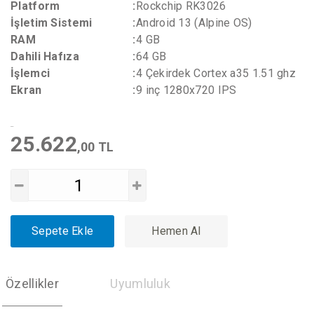
Platform
:
Rockchip RK3026
İşletim Sistemi
:
Android 13 (Alpine OS)
RAM
:
4 GB
Dahili Hafıza
:
64 GB
İşlemci
:
4 Çekirdek Cortex a35 1.51 ghz
Ekran
:
9 inç 1280x720 IPS
25.622
,00 TL
Sepete Ekle
Hemen Al
Özellikler
Uyumluluk