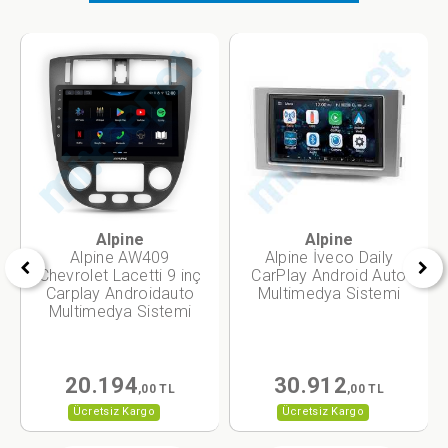
Alpine
Alpine
Alpine AW409
Alpine İveco Daily
Chevrolet Lacetti 9 inç
CarPlay Android Auto
Carplay Androidauto
Multimedya Sistemi
Multimedya Sistemi
20.194
30.912
,00 TL
,00 TL
Ücretsiz Kargo
Ücretsiz Kargo