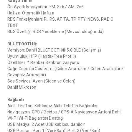
Radyo Tuner
Ön Ayarlı İstasyonlar: FM: 3x6 / AM: 2x6
Hafıza: Otomatik Hafıza
RDS Fonksiyonları: PI, PS, AF, TA, TP, PTY, NEWS, RADIO
TEXT
RDS Özelliği: RDS Yedekleme (Mevcut olduğunda)
BLUETOOTH®
Versiyon: Dahili BLUETOOTH® 5.0 BLE (Gelişmiş)
Uyumluluk: HFP (Hands-Free Profili)
Özellikler: * Rehber Senkronizasyonu
Çağrı Geçmişi Gösterimi (Giden Aramalar / Gelen Aramalar /
Cevapsız Aramalar)
Ses Seviyesi Ayarı (Giden ve Gelen)
Dahili Mikrofon
Bağlantı
Akıllı Telefon: Kablosuz Akıllı Telefon Bağlantısı
Navigasyon: GPS / Beidou / GPS-A Navigasyon Anteni Dahil
Wi-Fi: Wi-Fi Bağlantısı Desteği
USB Medya: 2 Adet USB kablosu dahildir
USB Portları: Port 1 (Veri/Şarj), Port 2 (Veri/Şarj)