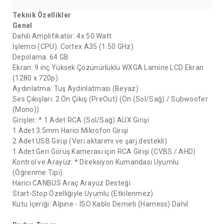
Teknik Özellikler
Genel
Dahili Amplifikatör: 4x 50 Watt
İşlemci (CPU): Cortex A35 (1.50 GHz)
Depolama: 64 GB
Ekran: 9 inç Yüksek Çözünürlüklü WXGA Lamine LCD Ekran
(1280 x 720p)
Aydınlatma: Tuş Aydınlatması (Beyaz)
Ses Çıkışları: 2 Ön Çıkış (PreOut) (Ön (Sol/Sağ) / Subwoofer
(Mono))
Girişler: * 1 Adet RCA (Sol/Sağ) AUX Girişi
1 Adet 3.5mm Harici Mikrofon Girişi
2 Adet USB Girişi (Veri aktarımı ve şarj destekli)
1 Adet Geri Görüş Kamerası için RCA Girişi (CVBS / AHD)
Kontrol ve Arayüz: * Direksiyon Kumandası Uyumlu
(Öğrenme Tipi)
Harici CANBUS Araç Arayüz Desteği
Start-Stop Özelliğiyle Uyumlu (Etkilenmez)
Kutu İçeriği: Alpine - ISO Kablo Demeti (Harness) Dahil