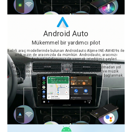
Android Auto
Mükemmel bir yardımcı pilot
Belirli araç modellerinde bulunan Androidauto Alpine INE-AW409s ile
artık sizin de aracınızda da mümkün. Androidauto, aracınızı
sürerken Android telefonunuz ile yapmak istediğiniz şeyleri
gerçekleştirmenize yardımcı olur ve bunları doğrudan Alpine INE-
AW409s nin ekranında gösterir. Dikkatinizi yoldan ayırmadan yol
tarifi alabilir, arama yapabilir, mesaj alıp gönderebilir ve müzik
dinleyebilirsiniz. Tek yapmanız gereken, Telefonunuzla bağlanmak
ve yola çıkmak.