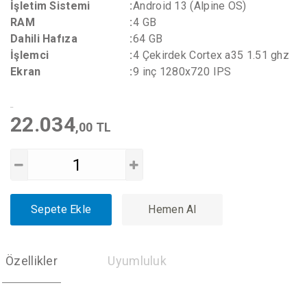
İşletim Sistemi
:
Android 13 (Alpine OS)
RAM
:
4 GB
Dahili Hafıza
:
64 GB
İşlemci
:
4 Çekirdek Cortex a35 1.51 ghz
Ekran
:
9 inç 1280x720 IPS
22.034
,00 TL
Sepete Ekle
Hemen Al
Özellikler
Uyumluluk