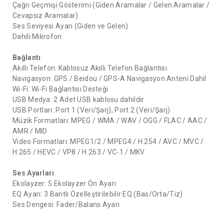
Çağrı Geçmişi Gösterimi (Giden Aramalar / Gelen Aramalar /
Cevapsız Aramalar)
Ses Seviyesi Ayarı (Giden ve Gelen)
Dahili Mikrofon
Bağlantı
Akıllı Telefon: Kablosuz Akıllı Telefon Bağlantısı
Navigasyon: GPS / Beidou / GPS-A Navigasyon Anteni Dahil
Wi-Fi: Wi-Fi Bağlantısı Desteği
USB Medya: 2 Adet USB kablosu dahildir
USB Portları: Port 1 (Veri/Şarj), Port 2 (Veri/Şarj)
Müzik Formatları: MPEG / WMA / WAV / OGG / FLAC / AAC /
AMR / MID
Video Formatları: MPEG1/2 / MPEG4 / H.254 / AVC / MVC /
H.265 / HEVC / VP8 / H.263 / VC-1 / MKV
Ses Ayarları
Ekolayzer: 5 Ekolayzer Ön Ayarı
EQ Ayarı: 3 Bantlı Özelleştirilebilir EQ (Bas/Orta/Tiz)
Ses Dengesi: Fader/Balans Ayarı