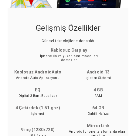
Gelişmiş Özellikler
Güncel teknolojilerle donatıldı
Kablosuz Carplay
İphone 5s ve yukarı tüm modelleri
destekler
Kablosuz AndroidAuto
Android 13
Android Auto Aplikasyonu
İşletim Sistemi
EQ
4 GB
Digital 3 Bant Equalizer
RAM
4 Çekirdek (1.51 ghz)
64 GB
İşlemci
Dahili Hafıza
MirrorLink
9 inç (1280x720)
Android İphone telefonlarda ekran
IPS Ekran
yansıtma