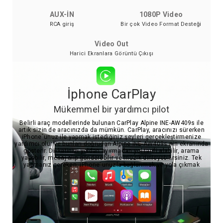
AUX-İN
1080P Video
RCA giriş
Bir çok Video Format Desteği
Video Out
Harici Ekranlara Görüntü Çıkışı
İphone CarPlay
Mükemmel bir yardımcı pilot
Belirli araç modellerinde bulunan CarPlay Alpine INE-AW409s ile
artık sizin de aracınızda da mümkün. CarPlay, aracınızı sürerken
iPhone`unuz ile yapmak istediğiniz şeyleri gerçekleştirmenize
yardımcı olur ve bunları doğrudan Alpine INE-AW409s nin ekranında
gösterir. Dikkatinizi yoldan ayırmadan yol tarifi alabilir, arama
yapabilir, mesaj alıp gönderebilir ve müzik dinleyebilirsiniz. Tek
yapmanız gereken, iPhone`unuzla bağlanmak ve yola çıkmak