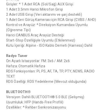
Girişler: * 1 Adet RCA (Sol/Sağ) AUX Girişi
1 Adet 3.5mm Harici Mikrofon Girişi
2 Adet USB Girişi (Veri aktarımı ve şarj destekli)
1 Adet Geri Görüş Kamerası için RCA Girişi (CVBS / AHD)
Kontrol ve Arayüz: * Direksiyon Kumandası Uyumlu
(Öğrenme Tipi)
Harici CANBUS Araç Arayüz Desteği
Start-Stop Özelliğiyle Uyumlu (Etkilenmez)
Kutu İçeriği: Alpine - ISO Kablo Demeti (Harness) Dahil
Radyo Tuner
Ön Ayarlı İstasyonlar: FM: 3x6 / AM: 2x6
Hafıza: Otomatik Hafıza
RDS Fonksiyonları: PI, PS, AF, TA, TP, PTY, NEWS, RADIO
TEXT
RDS Özelliği: RDS Yedekleme (Mevcut olduğunda)
BLUETOOTH®
Versiyon: Dahili BLUETOOTH® 5.0 BLE (Gelişmiş)
Uyumluluk: HFP (Hands-Free Profili)
Özellikler: * Rehber Senkronizasyonu