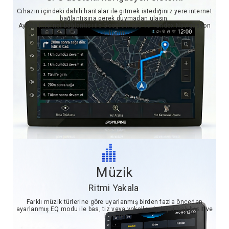
Cihazın içindeki dahili haritalar ile gitmek istediğiniz yere internet
bağlantısına gerek duymadan ulaşın.
Ayrıca internet bağlantısı ile Google Maps ve Yandex Navigasyon
kullanın.
Müzik
Ritmi Yakala
Farklı müzik türlerine göre uyarlanmış birden fazla önceden
ayarlanmış EQ modu ile bas, tiz veya vokalleri iyileştirmek basit ve
hızlıdır