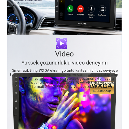
Video
Yüksek çözünürlüklü video deneyimi
Sinematik 9 inç WXGA ekran, görüntü kalitesini bir üst seviyeye
taşıyor. Görüntüler her açıdan keskin ve canlı renklere sahip olup,
fotoğrafları ve videoları çarpıcı yüksek çözünürlükte hayata
geçiriyor, ses formatları (FLAC, MP3, WAV, APE vb.) ve video
formatlarını (MPEG, MKV vb.) destekler.