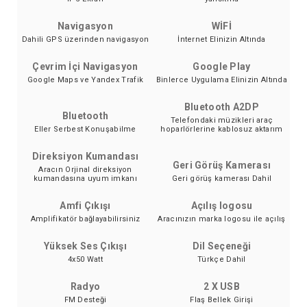
Navigasyon
WİFİ
Dahili GPS üzerinden navigasyon
İnternet Elinizin Altında
Çevrim İçi Navigasyon
Google Play
Google Maps ve Yandex Trafik
Binlerce Uygulama Elinizin Altında
Bluetooth A2DP
Bluetooth
Telefondaki müzikleri araç
Eller Serbest Konuşabilme
hoparlörlerine kablosuz aktarım
Direksiyon Kumandası
Geri Görüş Kamerası
Aracın Orjinal direksiyon
kumandasına uyum imkanı
Geri görüş kamerası Dahil
Amfi Çıkışı
Açılış logosu
Amplifikatör bağlayabilirsiniz
Aracınızın marka logosu ile açılış
Yüksek Ses Çıkışı
Dil Seçeneği
4x50 Watt
Türkçe Dahil
Radyo
2 X USB
FM Desteği
Flaş Bellek Girişi