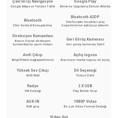
Çevrim İçi Navigasyon
Google Play
Google Maps ve Yandex Trafik
Binlerce Uygulama Elinizin Altında
Bluetooth A2DP
Bluetooth
Telefondaki müzikleri araç
Eller Serbest Konuşabilme
hoparlörlerine kablosuz aktarım
Direksiyon Kumandası
Geri Görüş Kamerası
Aracın Orjinal direksiyon
kumandasına uyum imkanı
Geri görüş kamerası Dahil
Amfi Çıkışı
Açılış logosu
Amplifikatör bağlayabilirsiniz
Aracınızın marka logosu ile açılış
Yüksek Ses Çıkışı
Dil Seçeneği
4x50 Watt
Türkçe Dahil
Radyo
2 X USB
FM Desteği
Flaş Bellek Girişi
AUX-İN
1080P Video
RCA giriş
Bir çok Video Format Desteği
Video Out