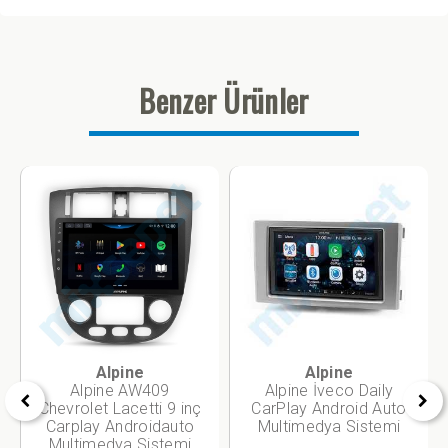
Benzer Ürünler
Alpine
Alpine
Alpine AW409
Alpine İveco Daily
Chevrolet Lacetti 9 inç
CarPlay Android Auto
Carplay Androidauto
Multimedya Sistemi
Multimedya Sistemi