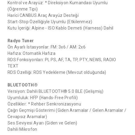
Kontrol ve Arayüz: * Direksiyon Kumandası Uyumlu
(Öğrenme Tipi)
Harici CANBUS Araç Arayüz Desteği
Start-Stop Özelliğiyle Uyumlu (Etkilenmez)
Kutu İçeriği: Alpine - ISO Kablo Demeti (Harness) Dahil
Radyo Tuner
Ön Ayarlı İstasyonlar: FM: 3x6 / AM: 2x6
Hafıza: Otomatik Hafıza
RDS Fonksiyonları: PI, PS, AF, TA, TP, PTY, NEWS, RADIO
TEXT
RDS Özelliği: RDS Yedekleme (Mevcut olduğunda)
BLUETOOTH®
Versiyon: Dahili BLUETOOTH® 5.0 BLE (Gelişmiş)
Uyumluluk: HFP (Hands-Free Profili)
Özellikler: * Rehber Senkronizasyonu
Çağrı Geçmişi Gösterimi (Giden Aramalar / Gelen Aramalar /
Cevapsız Aramalar)
Ses Seviyesi Ayarı (Giden ve Gelen)
Dahili Mikrofon