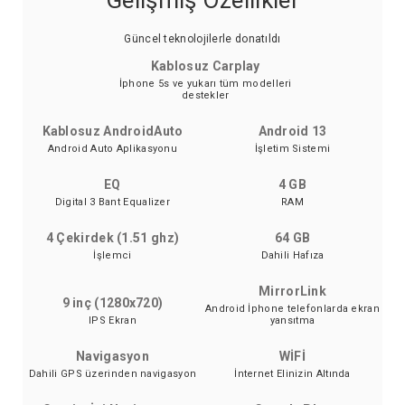
Gelişmiş Özellikler
Güncel teknolojilerle donatıldı
Kablosuz Carplay
İphone 5s ve yukarı tüm modelleri
destekler
Kablosuz AndroidAuto
Android 13
Android Auto Aplikasyonu
İşletim Sistemi
EQ
4 GB
Digital 3 Bant Equalizer
RAM
4 Çekirdek (1.51 ghz)
64 GB
İşlemci
Dahili Hafıza
MirrorLink
9 inç (1280x720)
Android İphone telefonlarda ekran
IPS Ekran
yansıtma
Navigasyon
WİFİ
Dahili GPS üzerinden navigasyon
İnternet Elinizin Altında