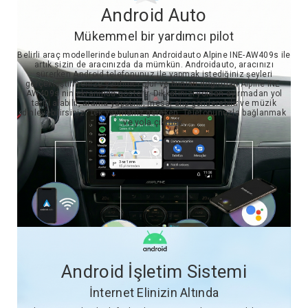
Android Auto
Mükemmel bir yardımcı pilot
Belirli araç modellerinde bulunan Androidauto Alpine INE-AW409s ile
artık sizin de aracınızda da mümkün. Androidauto, aracınızı
sürerken Android telefonunuz ile yapmak istediğiniz şeyleri
gerçekleştirmenize yardımcı olur ve bunları doğrudan Alpine INE-
AW409s nin ekranında gösterir. Dikkatinizi yoldan ayırmadan yol
tarifi alabilir, arama yapabilir, mesaj alıp gönderebilir ve müzik
dinleyebilirsiniz. Tek yapmanız gereken, Telefonunuzla bağlanmak
ve yola çıkmak.
Android İşletim Sistemi
İnternet Elinizin Altında