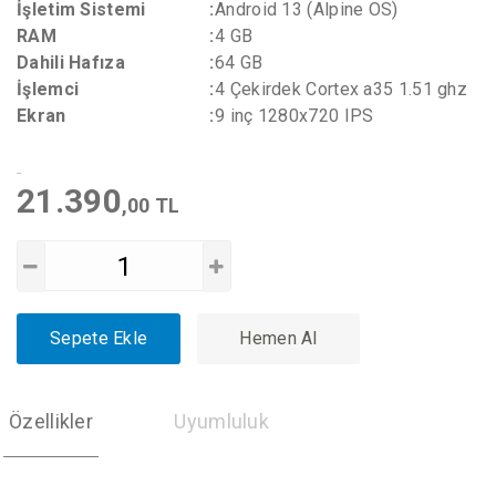
İşletim Sistemi
:
Android 13 (Alpine OS)
RAM
:
4 GB
Dahili Hafıza
:
64 GB
İşlemci
:
4 Çekirdek Cortex a35 1.51 ghz
Ekran
:
9 inç 1280x720 IPS
21.390
,00 TL
Sepete Ekle
Hemen Al
Özellikler
Uyumluluk