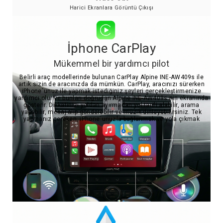
Harici Ekranlara Görüntü Çıkışı
İphone CarPlay
Mükemmel bir yardımcı pilot
Belirli araç modellerinde bulunan CarPlay Alpine INE-AW409s ile
artık sizin de aracınızda da mümkün. CarPlay, aracınızı sürerken
iPhone`unuz ile yapmak istediğiniz şeyleri gerçekleştirmenize
yardımcı olur ve bunları doğrudan Alpine INE-AW409s nin ekranında
gösterir. Dikkatinizi yoldan ayırmadan yol tarifi alabilir, arama
yapabilir, mesaj alıp gönderebilir ve müzik dinleyebilirsiniz. Tek
yapmanız gereken, iPhone`unuzla bağlanmak ve yola çıkmak