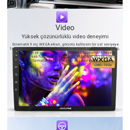
Video
Yüksek çözünürlüklü video deneyimi
Sinematik 9 inç WXGA ekran, görüntü kalitesini bir üst seviyeye
taşıyor. Görüntüler her açıdan keskin ve canlı renklere sahip olup,
fotoğrafları ve videoları çarpıcı yüksek çözünürlükte hayata
geçiriyor, ses formatları (FLAC, MP3, WAV, APE vb.) ve video
formatlarını (MPEG, MKV vb.) destekler.