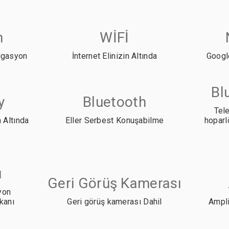
n
WİFİ
igasyon
İnternet Elinizin Altında
Googl
Bl
y
Bluetooth
Tele
 Altında
Eller Serbest Konuşabilme
hoparl
ı
Geri Görüş Kamerası
iyon
kanı
Geri görüş kamerası Dahil
Ampli