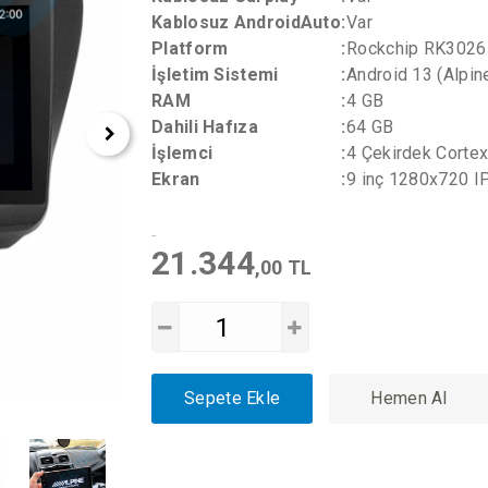
Kablosuz AndroidAuto
:
Var
Platform
:
Rockchip RK3026
İşletim Sistemi
:
Android 13 (Alpin
RAM
:
4 GB
Dahili Hafıza
:
64 GB
İşlemci
:
4 Çekirdek Corte
Ekran
:
9 inç 1280x720 I
21.344
,00 TL
Sepete Ekle
Hemen Al