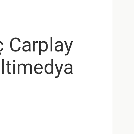
ç Carplay
ltimedya