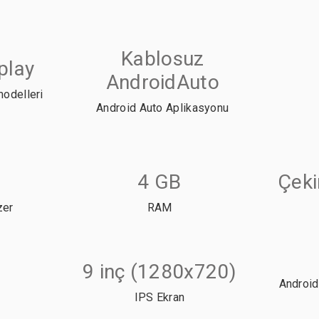
Kablosuz
play
AndroidAuto
modelleri
Android Auto Aplikasyonu
4 GB
Çeki
zer
RAM
9 inç (1280x720)
Android
IPS Ekran