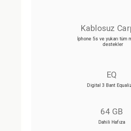
Kablosuz Car
İphone 5s ve yukarı tüm 
destekler
EQ
Digital 3 Bant Equali
64 GB
Dahili Hafıza