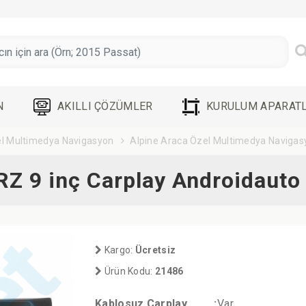
N
AKILLI ÇÖZÜMLER
KURULUM APARATL
l Multimedya Navigasyon
Alpine Araca Özel Multimedya Navigas
Z 9 inç Carplay Androidauto
Kargo:
Ücretsiz
Ürün Kodu:
21486
Kablosuz Carplay
:
Var