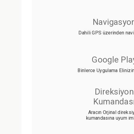
Navigasyo
Dahili GPS üzerinden nav
Google Pla
Binlerce Uygulama Elinizin
Direksiyon
Kumandas
Aracın Orjinal direks
kumandasına uyum im