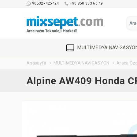
905327425424
+90 850 333 66 49
MULTİMEDYA NAVİGASYO
Anasayfa
MULTİMEDYA NAVİGASYON
Araca Öze
Alpine AW409 Honda CR