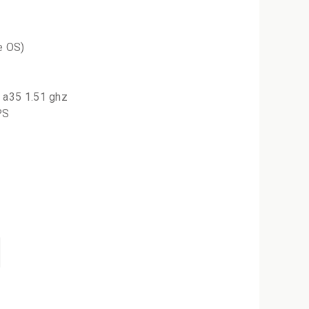
e OS)
x a35 1.51 ghz
PS