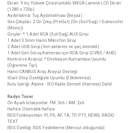
Ekran: 9 inç Yüksek Çözünürlüklü WXGA Lamine LCD Ekran
(1280 x 720p)
Aydınlatma: Tuş Aydınlatması (Beyaz)
Ses Çıkışları: 2 Ön Çıkış (PreOut) (Ön (Sol/Sağ) / Subwoofer
(Mono))
Girişler: * 1 Adet RCA (Sol/Sağ) AUX Girişi
1 Adet 3.5mm Harici Mikrofon Girişi
2 Adet USB Girişi (Veri aktarımı ve şarj destekli)
1 Adet Geri Görüş Kamerası için RCA Girişi (CVBS / AHD)
Kontrol ve Arayüz: * Direksiyon Kumandası Uyumlu
(Öğrenme Tipi)
Harici CANBUS Araç Arayüz Desteği
Start-Stop Özelliğiyle Uyumlu (Etkilenmez)
Kutu İçeriği: Alpine - ISO Kablo Demeti (Harness) Dahil
Radyo Tuner
Ön Ayarlı İstasyonlar: FM: 3x6 / AM: 2x6
Hafıza: Otomatik Hafıza
RDS Fonksiyonları: PI, PS, AF, TA, TP, PTY, NEWS, RADIO
TEXT
RDS Özelliği: RDS Yedekleme (Mevcut olduğunda)