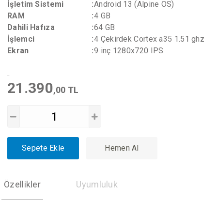
İşletim Sistemi
:
Android 13 (Alpine OS)
RAM
:
4 GB
Dahili Hafıza
:
64 GB
İşlemci
:
4 Çekirdek Cortex a35 1.51 ghz
Ekran
:
9 inç 1280x720 IPS
21.390
,00 TL
Sepete Ekle
Hemen Al
Özellikler
Uyumluluk