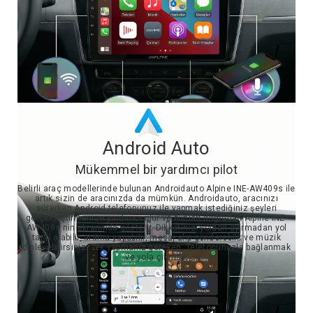
Android Auto
Mükemmel bir yardımcı pilot
Belirli araç modellerinde bulunan Androidauto Alpine INE-AW409s ile
artık sizin de aracınızda da mümkün. Androidauto, aracınızı
sürerken Android telefonunuz ile yapmak istediğiniz şeyleri
gerçekleştirmenize yardımcı olur ve bunları doğrudan Alpine INE-
AW409s nin ekranında gösterir. Dikkatinizi yoldan ayırmadan yol
tarifi alabilir, arama yapabilir, mesaj alıp gönderebilir ve müzik
dinleyebilirsiniz. Tek yapmanız gereken, Telefonunuzla bağlanmak
ve yola çıkmak.