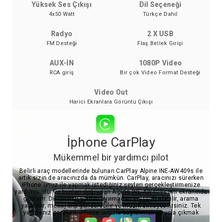
Yüksek Ses Çıkışı
Dil Seçeneği
4x50 Watt
Türkçe Dahil
Radyo
2 X USB
FM Desteği
Flaş Bellek Girişi
AUX-İN
1080P Video
RCA giriş
Bir çok Video Format Desteği
Video Out
Harici Ekranlara Görüntü Çıkışı
İphone CarPlay
Mükemmel bir yardımcı pilot
Belirli araç modellerinde bulunan CarPlay Alpine INE-AW409s ile
artık sizin de aracınızda da mümkün. CarPlay, aracınızı sürerken
iPhone`unuz ile yapmak istediğiniz şeyleri gerçekleştirmenize
yardımcı olur ve bunları doğrudan Alpine INE-AW409s nin ekranında
gösterir. Dikkatinizi yoldan ayırmadan yol tarifi alabilir, arama
yapabilir, mesaj alıp gönderebilir ve müzik dinleyebilirsiniz. Tek
yapmanız gereken, iPhone`unuzla bağlanmak ve yola çıkmak