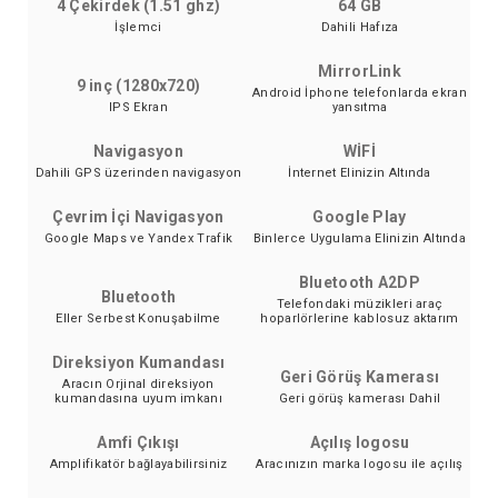
4 Çekirdek (1.51 ghz)
64 GB
İşlemci
Dahili Hafıza
MirrorLink
9 inç (1280x720)
Android İphone telefonlarda ekran
IPS Ekran
yansıtma
Navigasyon
WİFİ
Dahili GPS üzerinden navigasyon
İnternet Elinizin Altında
Çevrim İçi Navigasyon
Google Play
Google Maps ve Yandex Trafik
Binlerce Uygulama Elinizin Altında
Bluetooth A2DP
Bluetooth
Telefondaki müzikleri araç
Eller Serbest Konuşabilme
hoparlörlerine kablosuz aktarım
Direksiyon Kumandası
Geri Görüş Kamerası
Aracın Orjinal direksiyon
kumandasına uyum imkanı
Geri görüş kamerası Dahil
Amfi Çıkışı
Açılış logosu
Amplifikatör bağlayabilirsiniz
Aracınızın marka logosu ile açılış