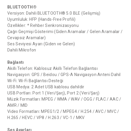
BLUETOOTH®
Versiyon: Dahili BLUETOOTH® 5.0 BLE (Gelişmiş)
Uyumluluk: HFP (Hands-Free Profili)
Özellikler: * Rehber Senkronizasyonu
Çağrı Geçmişi Gösterimi (Giden Aramalar / Gelen Aramalar /
Cevapsız Aramalar)
Ses Seviyesi Ayarı (Giden ve Gelen)
Dahili Mikrofon
Bağlantı
Akıllı Telefon: Kablosuz Akıllı Telefon Bağlantısı
Navigasyon: GPS / Beidou / GPS-A Navigasyon Anteni Dahil
Wi-Fi: Wi-Fi Bağlantısı Desteği
USB Medya: 2 Adet USB kablosu dahildir
USB Portları: Port 1 (Veri/Şarj), Port 2 (Veri/Şarj)
Müzik Formatları: MPEG / WMA / WAV / OGG / FLAC / AAC /
AMR / MID
Video Formatları: MPEG1/2 / MPEG4 / H.254 / AVC / MVC /
H.265 / HEVC / VP8 / H.263 / VC-1 / MKV
Ses Ayarları