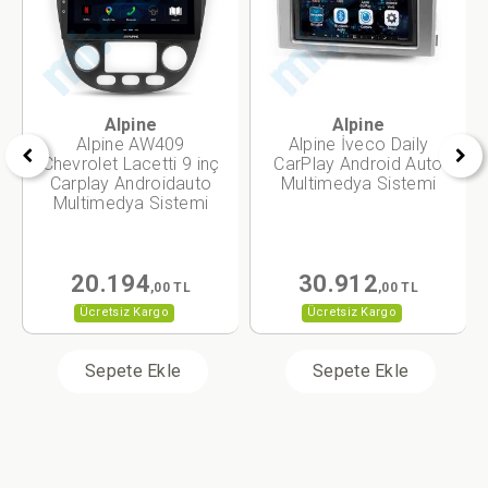
Alpine
Alpine
Alpine AW409
Alpine İveco Daily
Chevrolet Lacetti 9 inç
CarPlay Android Auto
Carplay Androidauto
Multimedya Sistemi
Multimedya Sistemi
20.194
30.912
,00 TL
,00 TL
Ücretsiz Kargo
Ücretsiz Kargo
Sepete Ekle
Sepete Ekle