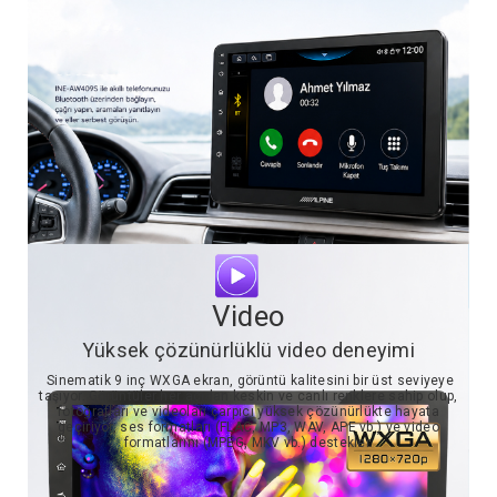
Video
Yüksek çözünürlüklü video deneyimi
Sinematik 9 inç WXGA ekran, görüntü kalitesini bir üst seviyeye
taşıyor. Görüntüler her açıdan keskin ve canlı renklere sahip olup,
fotoğrafları ve videoları çarpıcı yüksek çözünürlükte hayata
geçiriyor, ses formatları (FLAC, MP3, WAV, APE vb.) ve video
formatlarını (MPEG, MKV vb.) destekler.